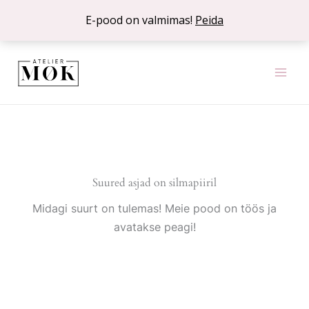
Skip
E-pood on valmimas!
Peida
to
content
Suured asjad on silmapiiril
Midagi suurt on tulemas! Meie pood on töös ja
avatakse peagi!