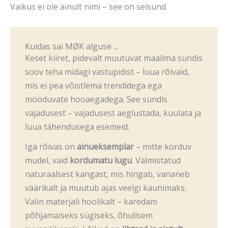
Vaikus ei ole ainult nimi – see on seisund.
Kuidas sai MØK alguse ...
Keset kiiret, pidevalt muutuvat maailma sündis
soov teha midagi vastupidist – luua rõivaid,
mis ei pea võistlema trendidega ega
mööduvate hooaegadega. See sündis
vajadusest – vajadusest aeglustada, kuulata ja
luua tähendusega esemeid.
Iga rõivas on
ainueksemplar
– mitte korduv
mudel, vaid
kordumatu lugu
. Valmistatud
naturaalsest kangast, mis hingab, vananeb
väärikalt ja muutub ajas veelgi kaunimaks.
Valin materjali hoolikalt – karedam
põhjamaiseks sügiseks, õhulisem