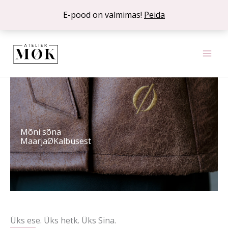
Skip
E-pood on valmimas!
Peida
to
content
Mõni sõna
MaarjaØKalbusest
Üks ese. Üks hetk. Üks Sina.