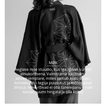
MØK
Aeglase moe stuudio, kus iga rõivas sünnib
ainukordsena. Valmistame käsitööna
ainueksemplare, milles peitub ajatu disain,
kohaliku töö tegija puudutus ja mõtestatud
lihtsus. Meie rõivad ei otsi tähelepanu – nad
loovad ruumi hingata ja olla kohal.