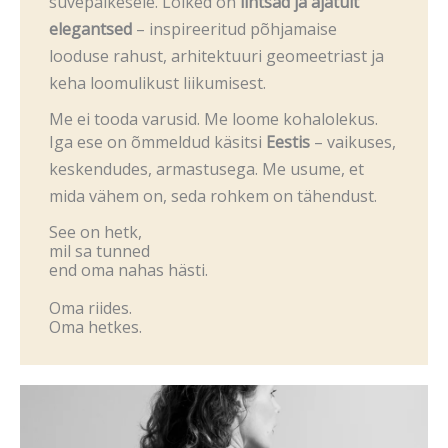
suvepäikesele. Lõiked on
lihtsad ja ajatult
elegantsed
– inspireeritud põhjamaise
looduse rahust, arhitektuuri geomeetriast ja
keha loomulikust liikumisest.
Me ei tooda varusid. Me loome kohalolekus.
Iga ese on õmmeldud käsitsi
Eestis
– vaikuses,
keskendudes, armastusega. Me usume, et
mida vähem on, seda rohkem on tähendust.
See on hetk,
mil sa tunned
end oma nahas hästi.
Oma riides.
Oma hetkes.