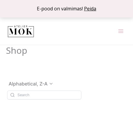
Skip
E-pood on valmimas!
Peida
to
content
Shop
Alphabetical, Z-A